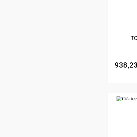
TO
938,23