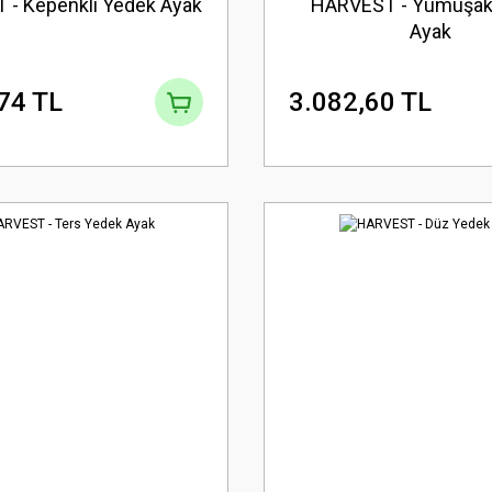
- Kepenkli Yedek Ayak
HARVEST - Yumuşak
Ayak
74 TL
3.082,60 TL