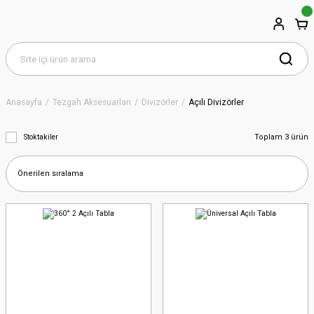
Anasayfa
Tezgah Aksesuarları
Divizörler
Açılı Divizörler
Toplam 3 ürün
Stoktakiler