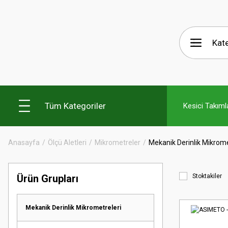
Tüm Kategoriler
Kesici Takıml
Anasayfa
Ölçü Aletleri
Mikrometreler
Mekanik Derinlik Mikrome
Ürün Grupları
Stoktakiler
Mekanik Derinlik Mikrometreleri