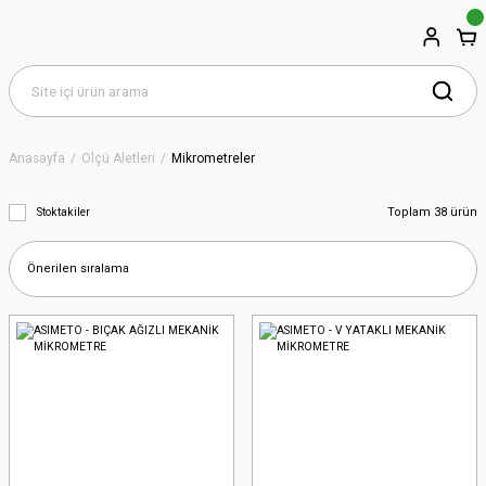
Anasayfa
Ölçü Aletleri
Mikrometreler
Toplam 38 ürün
Stoktakiler