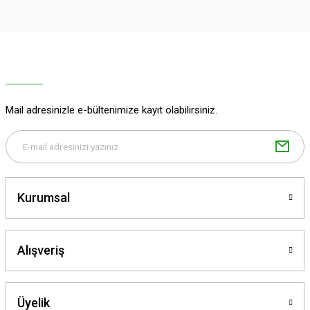
Görüş ve önerileriniz için teşekkür ederiz.
Ürün resmi kalitesiz, bozuk veya görüntülenemiyor.
Ürün açıklamasında eksik bilgiler bulunuyor.
Ürün bilgilerinde hatalar bulunuyor.
Ürün fiyatı diğer sitelerden daha pahalı.
Mail adresinizle e-bültenimize kayıt olabilirsiniz.
Bu ürüne benzer farklı alternatifler olmalı.
Kurumsal
Gönder
Alışveriş
Üyelik