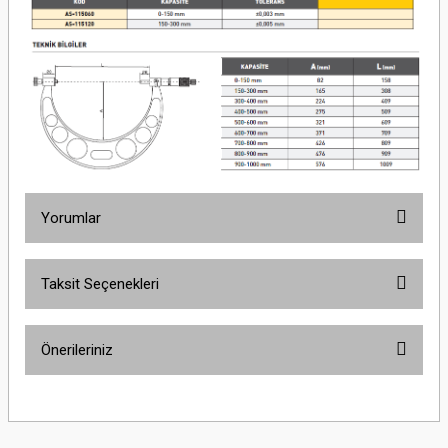
Yorumlar
Taksit Seçenekleri
Bu ürüne ilk yorumu siz yapın!
Önerileriniz
Yorum Yaz
Bu ürünün fiyat bilgisi, resim, ürün açıklamalarında ve diğer konularda
yetersiz gördüğünüz noktaları öneri formunu kullanarak tarafımıza
iletebilirsiniz.