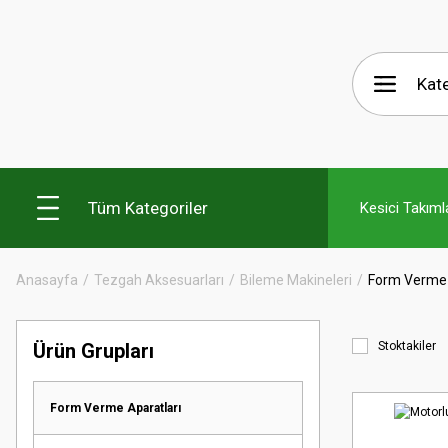
Tüm Kategoriler
Kesici Takıml
Anasayfa
Tezgah Aksesuarları
Bileme Makineleri
Form Verme 
Ürün Grupları
Stoktakiler
Form Verme Aparatları