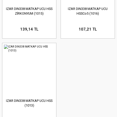
IZAR DIN338 MATKAP UCU HSS
IZAR DIN338 MATKAP UCU
ZİRKONYUM (1015)
HSSCo5 (1016)
139,14 TL
107,21 TL
IZAR DIN338 MATKAP UCU HSS
(1013)