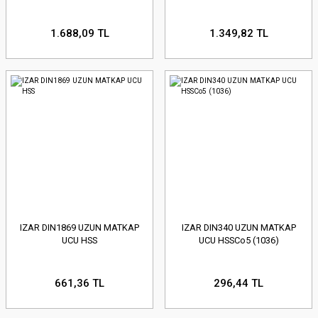
1.688,09 TL
1.349,82 TL
IZAR DIN1869 UZUN MATKAP
IZAR DIN340 UZUN MATKAP
UCU HSS
UCU HSSCo5 (1036)
661,36 TL
296,44 TL