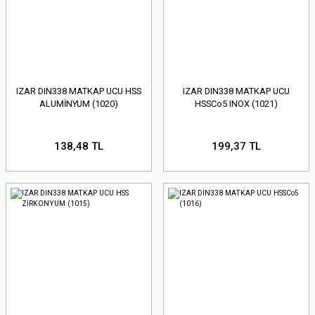
IZAR DIN338 MATKAP UCU HSS
IZAR DIN338 MATKAP UCU
ALUMİNYUM (1020)
HSSCo5 INOX (1021)
138,48 TL
199,37 TL