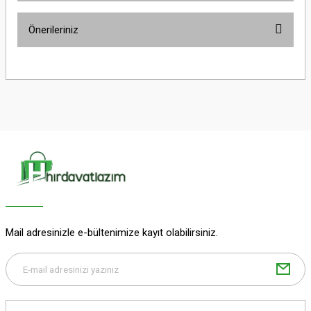
Önerileriniz
Yorum Yaz
Bu ürünün fiyat bilgisi, resim, ürün açıklamalarında ve diğer konularda
yetersiz gördüğünüz noktaları öneri formunu kullanarak tarafımıza
iletebilirsiniz.
Görüş ve önerileriniz için teşekkür ederiz.
Ürün resmi kalitesiz, bozuk veya görüntülenemiyor.
Ürün açıklamasında eksik bilgiler bulunuyor.
Ürün bilgilerinde hatalar bulunuyor.
Ürün fiyatı diğer sitelerden daha pahalı.
Bu ürüne benzer farklı alternatifler olmalı.
Mail adresinizle e-bültenimize kayıt olabilirsiniz.
Gönder