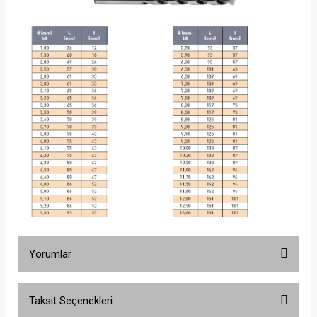
Yorumlar
Taksit Seçenekleri
Bu ürüne ilk yorumu siz yapın!