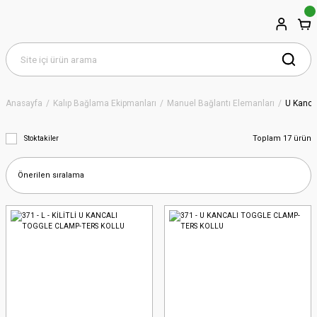
Anasayfa
Kalıp Bağlama Ekipmanları
Manuel Bağlantı Elemanları
U Kanca
Toplam 17 ürün
Stoktakiler