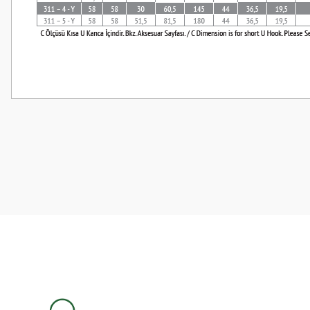
Bu ürünün fiyat bilgisi, resim, ürün açıklamalarında ve diğer konularda
Görüş ve önerileriniz için teşekkür ederiz.
Ürün resmi kalitesiz, bozuk veya görüntülenemiyor.
Ürün açıklamasında eksik bilgiler bulunuyor.
Ürün bilgilerinde hatalar bulunuyor.
Ürün fiyatı diğer sitelerden daha pahalı.
Bu ürüne benzer farklı alternatifler olmalı.