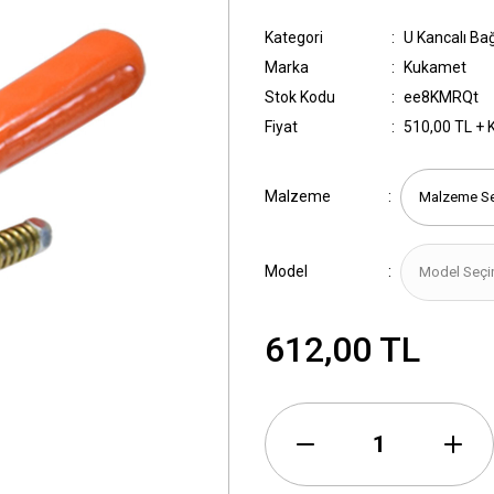
Kategori
U Kancalı Ba
Marka
Kukamet
Stok Kodu
ee8KMRQt
Fiyat
510,00 TL + 
Malzeme
Model
612,00 TL