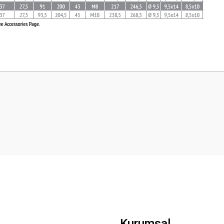
 yetersiz gördüğünüz noktaları öneri formunu kullanarak tarafımıza iletebilirsini
Bu ürüne ilk yorumu siz yapın!
Yorum Yaz
Gönder
Kurumsal