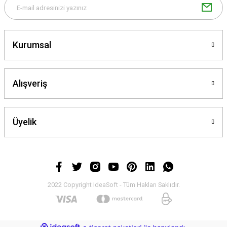
Gönder
Kurumsal
Alışveriş
Üyelik
2022 Copyright IdeaSoft - Tüm Hakları Saklıdır.
ideasoft
ile