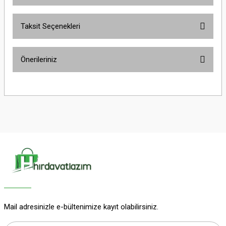
Taksit Seçenekleri
Bu ürüne ilk yorumu siz yapın!
Önerileriniz
Yorum Yaz
Bu ürünün fiyat bilgisi, resim, ürün açıklamalarında ve diğer konularda
yetersiz gördüğünüz noktaları öneri formunu kullanarak tarafımıza
iletebilirsiniz.
Görüş ve önerileriniz için teşekkür ederiz.
Ürün resmi kalitesiz, bozuk veya görüntülenemiyor.
Ürün açıklamasında eksik bilgiler bulunuyor.
Ürün bilgilerinde hatalar bulunuyor.
Ürün fiyatı diğer sitelerden daha pahalı.
Bu ürüne benzer farklı alternatifler olmalı.
Mail adresinizle e-bültenimize kayıt olabilirsiniz.