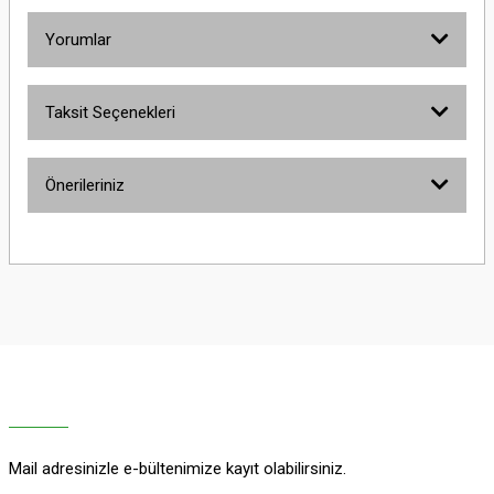
Yorumlar
Taksit Seçenekleri
Bu ürüne ilk yorumu siz yapın!
Önerileriniz
Yorum Yaz
Bu ürünün fiyat bilgisi, resim, ürün açıklamalarında ve diğer konularda
yetersiz gördüğünüz noktaları öneri formunu kullanarak tarafımıza
iletebilirsiniz.
Görüş ve önerileriniz için teşekkür ederiz.
Ürün resmi kalitesiz, bozuk veya görüntülenemiyor.
Ürün açıklamasında eksik bilgiler bulunuyor.
Ürün bilgilerinde hatalar bulunuyor.
Ürün fiyatı diğer sitelerden daha pahalı.
Mail adresinizle e-bültenimize kayıt olabilirsiniz.
Bu ürüne benzer farklı alternatifler olmalı.