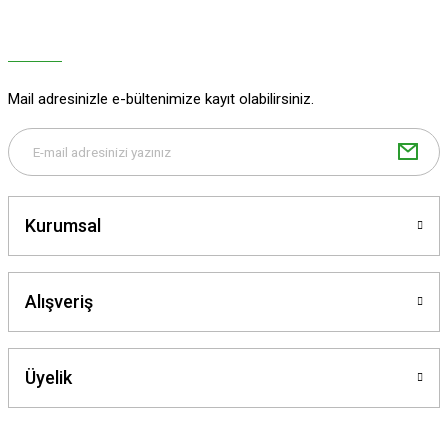
Ürün açıklamasında eksik bilgiler bulunuyor.
Ürün bilgilerinde hatalar bulunuyor.
Ürün fiyatı diğer sitelerden daha pahalı.
Mail adresinizle e-bültenimize kayıt olabilirsiniz.
Bu ürüne benzer farklı alternatifler olmalı.
Kurumsal
Gönder
Alışveriş
Üyelik