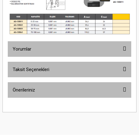
Yorumlar
Taksit Seçenekleri
Bu ürüne ilk yorumu siz yapın!
Önerileriniz
Yorum Yaz
Bu ürünün fiyat bilgisi, resim, ürün açıklamalarında ve diğer konularda
yetersiz gördüğünüz noktaları öneri formunu kullanarak tarafımıza
iletebilirsiniz.
Görüş ve önerileriniz için teşekkür ederiz.
Ürün resmi kalitesiz, bozuk veya görüntülenemiyor.