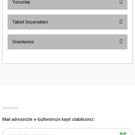
Yorumlar
Taksit Seçenekleri
Bu ürüne ilk yorumu siz yapın!
Önerileriniz
Yorum Yaz
Bu ürünün fiyat bilgisi, resim, ürün açıklamalarında ve diğer konularda
yetersiz gördüğünüz noktaları öneri formunu kullanarak tarafımıza
iletebilirsiniz.
Görüş ve önerileriniz için teşekkür ederiz.
Ürün resmi kalitesiz, bozuk veya görüntülenemiyor.
Ürün açıklamasında eksik bilgiler bulunuyor.
Ürün bilgilerinde hatalar bulunuyor.
Ürün fiyatı diğer sitelerden daha pahalı.
Mail adresinizle e-bültenimize kayıt olabilirsiniz.
Bu ürüne benzer farklı alternatifler olmalı.