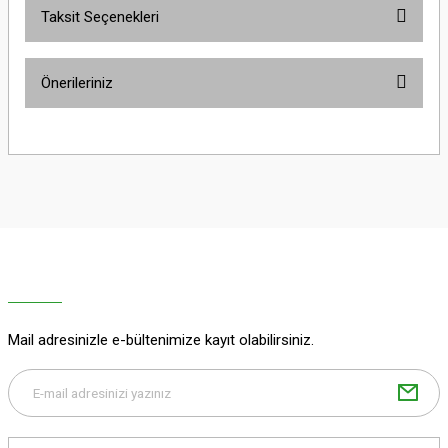
Taksit Seçenekleri
Bu ürüne ilk yorumu siz yapın!
Önerileriniz
Yorum Yaz
Bu ürünün fiyat bilgisi, resim, ürün açıklamalarında ve diğer konularda
yetersiz gördüğünüz noktaları öneri formunu kullanarak tarafımıza
iletebilirsiniz.
Görüş ve önerileriniz için teşekkür ederiz.
Ürün resmi kalitesiz, bozuk veya görüntülenemiyor.
Ürün açıklamasında eksik bilgiler bulunuyor.
Ürün bilgilerinde hatalar bulunuyor.
Ürün fiyatı diğer sitelerden daha pahalı.
Mail adresinizle e-bültenimize kayıt olabilirsiniz.
Bu ürüne benzer farklı alternatifler olmalı.