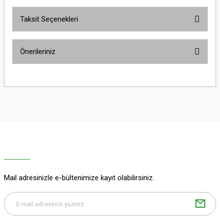
Taksit Seçenekleri
Bu ürüne ilk yorumu siz yapın!
Önerileriniz
Yorum Yaz
Bu ürünün fiyat bilgisi, resim, ürün açıklamalarında ve diğer konularda
yetersiz gördüğünüz noktaları öneri formunu kullanarak tarafımıza
iletebilirsiniz.
Görüş ve önerileriniz için teşekkür ederiz.
Ürün resmi kalitesiz, bozuk veya görüntülenemiyor.
Ürün açıklamasında eksik bilgiler bulunuyor.
Ürün bilgilerinde hatalar bulunuyor.
Ürün fiyatı diğer sitelerden daha pahalı.
Mail adresinizle e-bültenimize kayıt olabilirsiniz.
Bu ürüne benzer farklı alternatifler olmalı.