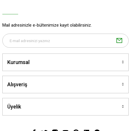
Ürün açıklamasında eksik bilgiler bulunuyor.
Ürün bilgilerinde hatalar bulunuyor.
Ürün fiyatı diğer sitelerden daha pahalı.
Mail adresinizle e-bültenimize kayıt olabilirsiniz.
Bu ürüne benzer farklı alternatifler olmalı.
Kurumsal
Gönder
Alışveriş
Üyelik