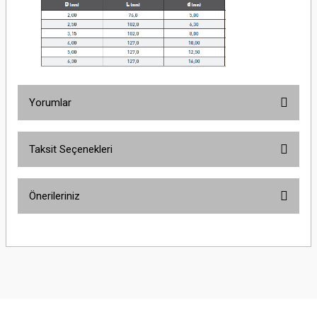
Yorumlar
Taksit Seçenekleri
Bu ürüne ilk yorumu siz yapın!
Önerileriniz
Yorum Yaz
Bu ürünün fiyat bilgisi, resim, ürün açıklamalarında ve diğer konularda
yetersiz gördüğünüz noktaları öneri formunu kullanarak tarafımıza
iletebilirsiniz.
Görüş ve önerileriniz için teşekkür ederiz.
Ürün resmi kalitesiz, bozuk veya görüntülenemiyor.