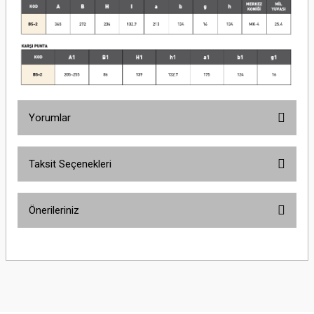
Yorumlar
Taksit Seçenekleri
Bu ürüne ilk yorumu siz yapın!
Önerileriniz
Yorum Yaz
Bu ürünün fiyat bilgisi, resim, ürün açıklamalarında ve diğer konularda
yetersiz gördüğünüz noktaları öneri formunu kullanarak tarafımıza
iletebilirsiniz.
Görüş ve önerileriniz için teşekkür ederiz.