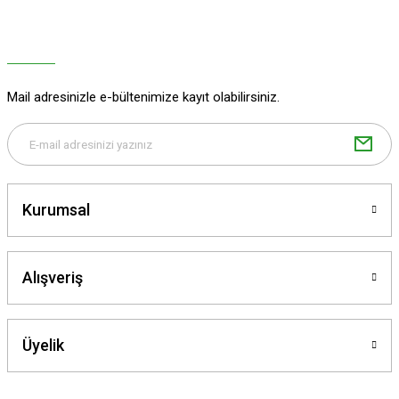
Ürün resmi kalitesiz, bozuk veya görüntülenemiyor.
Ürün açıklamasında eksik bilgiler bulunuyor.
Ürün bilgilerinde hatalar bulunuyor.
Ürün fiyatı diğer sitelerden daha pahalı.
Mail adresinizle e-bültenimize kayıt olabilirsiniz.
Bu ürüne benzer farklı alternatifler olmalı.
Kurumsal
Gönder
Alışveriş
Üyelik