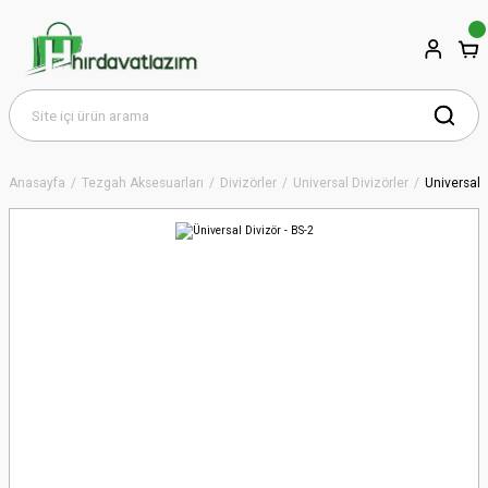
Anasayfa
Tezgah Aksesuarları
Divizörler
Üniversal Divizörler
Üniversal D