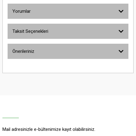
Yorumlar
Taksit Seçenekleri
Bu ürüne ilk yorumu siz yapın!
Önerileriniz
Yorum Yaz
Bu ürünün fiyat bilgisi, resim, ürün açıklamalarında ve diğer konularda
yetersiz gördüğünüz noktaları öneri formunu kullanarak tarafımıza
iletebilirsiniz.
Görüş ve önerileriniz için teşekkür ederiz.
Ürün resmi kalitesiz, bozuk veya görüntülenemiyor.
Ürün açıklamasında eksik bilgiler bulunuyor.
Ürün bilgilerinde hatalar bulunuyor.
Ürün fiyatı diğer sitelerden daha pahalı.
Mail adresinizle e-bültenimize kayıt olabilirsiniz.
Bu ürüne benzer farklı alternatifler olmalı.