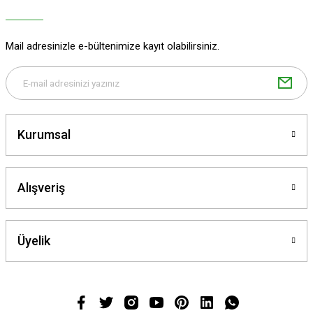
Ürün bilgilerinde hatalar bulunuyor.
Ürün fiyatı diğer sitelerden daha pahalı.
Mail adresinizle e-bültenimize kayıt olabilirsiniz.
Bu ürüne benzer farklı alternatifler olmalı.
Kurumsal
Gönder
Alışveriş
Üyelik