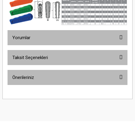
Yorumlar
Taksit Seçenekleri
Bu ürüne ilk yorumu siz yapın!
Önerileriniz
Yorum Yaz
Bu ürünün fiyat bilgisi, resim, ürün açıklamalarında ve diğer konularda
yetersiz gördüğünüz noktaları öneri formunu kullanarak tarafımıza
iletebilirsiniz.
Görüş ve önerileriniz için teşekkür ederiz.
Ürün resmi kalitesiz, bozuk veya görüntülenemiyor.
Ürün açıklamasında eksik bilgiler bulunuyor.