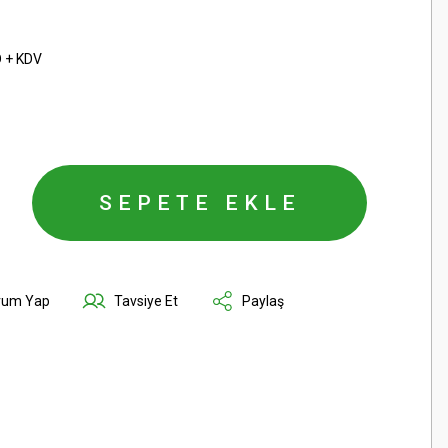
D + KDV
SEPETE EKLE
rum Yap
Tavsiye Et
Paylaş