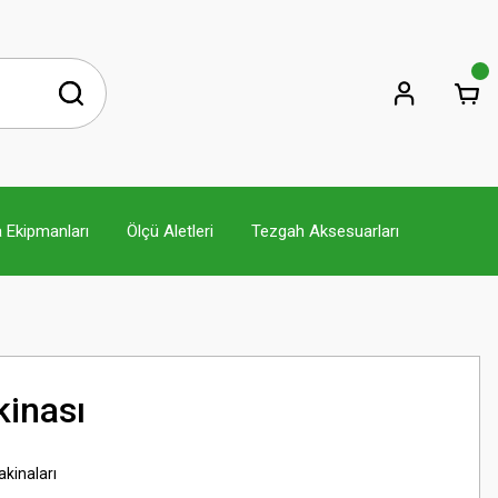
 Ekipmanları
Ölçü Aletleri
Tezgah Aksesuarları
inası
kinaları