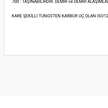
700 : TAŞINABİLİRDİR. DEMİR ve DEMİR ALAŞIML
KARE ŞEKİLLİ TUNGSTEN KARBÜR UÇ OLAN ISO12
Bu ürünün fiyat bilgisi, resim, ürün açıklamalarında ve diğer konularda
Görüş ve önerileriniz için teşekkür ederiz.
Ürün resmi kalitesiz, bozuk veya görüntülenemiyor.
Ürün açıklamasında eksik bilgiler bulunuyor.
Ürün bilgilerinde hatalar bulunuyor.
Ürün fiyatı diğer sitelerden daha pahalı.
Bu ürüne benzer farklı alternatifler olmalı.