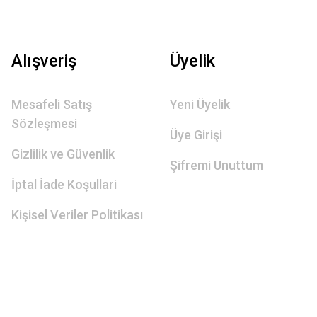
Alışveriş
Üyelik
Mesafeli Satış
Yeni Üyelik
Sözleşmesi
Üye Girişi
Gizlilik ve Güvenlik
Şifremi Unuttum
İptal İade Koşullari
Kişisel Veriler Politikası