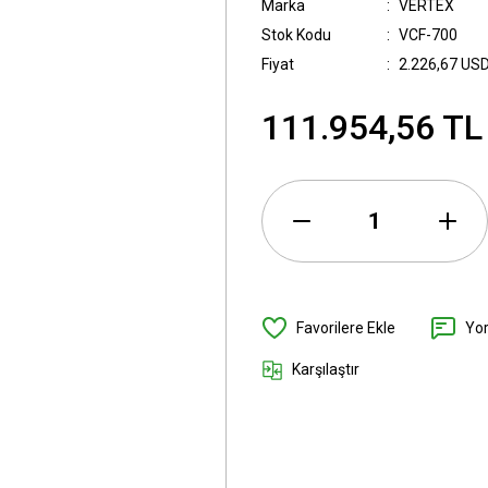
Marka
VERTEX
Stok Kodu
VCF-700
Fiyat
2.226,67 US
111.954,56 TL
Yo
Karşılaştır