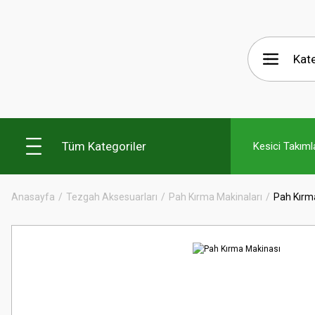
Tüm Kategoriler
Kesici Takıml
Anasayfa
Tezgah Aksesuarları
Pah Kırma Makinaları
Pah Kırm