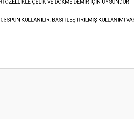
ARI ÖZELLİKLE ÇELİK VE DÖKME DEMİR İÇİN UYGUNDUR
03SPUN KULLANILIR. BASİTLEŞTİRİLMİŞ KULLANIMI V
 yetersiz gördüğünüz noktaları öneri formunu kullanarak tarafımıza iletebilirsini
Bu ürüne ilk yorumu siz yapın!
Yorum Yaz