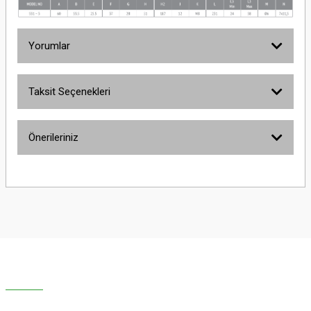
Yorumlar
Taksit Seçenekleri
Bu ürüne ilk yorumu siz yapın!
Önerileriniz
Yorum Yaz
Bu ürünün fiyat bilgisi, resim, ürün açıklamalarında ve diğer konularda
yetersiz gördüğünüz noktaları öneri formunu kullanarak tarafımıza
iletebilirsiniz.
Görüş ve önerileriniz için teşekkür ederiz.
Ürün resmi kalitesiz, bozuk veya görüntülenemiyor.
Ürün açıklamasında eksik bilgiler bulunuyor.
Ürün bilgilerinde hatalar bulunuyor.
Ürün fiyatı diğer sitelerden daha pahalı.