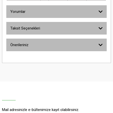
Yorumlar
Taksit Seçenekleri
Bu ürüne ilk yorumu siz yapın!
Önerileriniz
Yorum Yaz
Bu ürünün fiyat bilgisi, resim, ürün açıklamalarında ve diğer konularda
yetersiz gördüğünüz noktaları öneri formunu kullanarak tarafımıza
iletebilirsiniz.
Görüş ve önerileriniz için teşekkür ederiz.
Ürün resmi kalitesiz, bozuk veya görüntülenemiyor.
Ürün açıklamasında eksik bilgiler bulunuyor.
Ürün bilgilerinde hatalar bulunuyor.
Ürün fiyatı diğer sitelerden daha pahalı.
Mail adresinizle e-bültenimize kayıt olabilirsiniz.
Bu ürüne benzer farklı alternatifler olmalı.