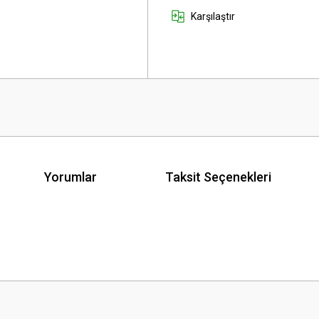
Karşılaştır
Yorumlar
Taksit Seçenekleri
 yetersiz gördüğünüz noktaları öneri formunu kullanarak tarafımıza iletebilirsini
Bu ürüne ilk yorumu siz yapın!