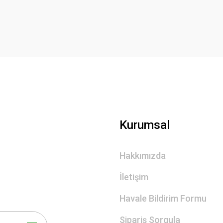
Yorum Yaz
Gönder
Kurumsal
Hakkımızda
İletişim
Havale Bildirim Formu
Sipariş Sorgula