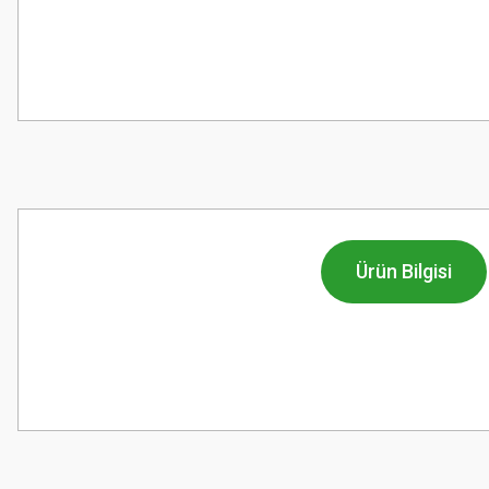
Ürün Bilgisi
Bu ürünün fiyat bilgisi, resim, ürün açıklamalarında ve diğer konularda
Görüş ve önerileriniz için teşekkür ederiz.
Ürün resmi kalitesiz, bozuk veya görüntülenemiyor.