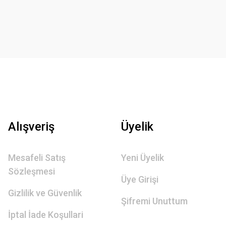
Alışveriş
Üyelik
Mesafeli Satış
Yeni Üyelik
Sözleşmesi
Üye Girişi
Gizlilik ve Güvenlik
Şifremi Unuttum
İptal İade Koşullari