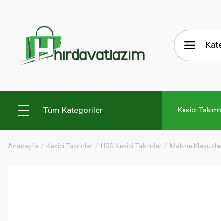
Tüm Kategoriler
Kesici Takıml
Anasayfa
Kesici Takımlar
HSS Kesici Takımlar
Makine Klavuzlar