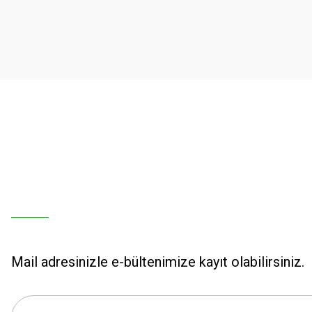
Ürün açıklamasında eksik bilgiler bulunuyor.
Ürün bilgilerinde hatalar bulunuyor.
Ürün fiyatı diğer sitelerden daha pahalı.
Bu ürüne benzer farklı alternatifler olmalı.
Mail adresinizle e-bültenimize kayıt olabilirsiniz.