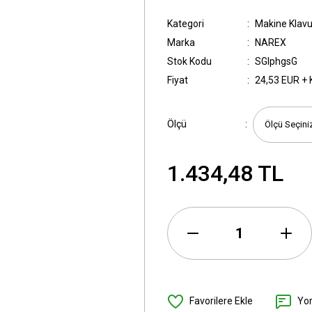
Kategori
Makine Klavu
Marka
NAREX
Stok Kodu
SGIphgsG
Fiyat
24,53 EUR +
Ölçü
1.434,48 TL
Yo