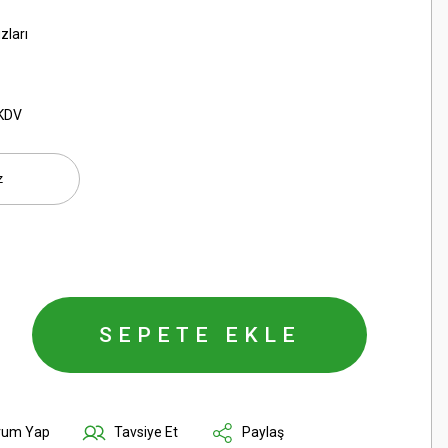
zları
 KDV
SEPETE EKLE
rum Yap
Tavsiye Et
Paylaş