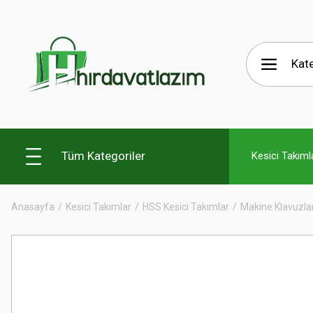
Tüm Kategoriler
Kesici Takıml
Anasayfa
Kesici Takımlar
HSS Kesici Takımlar
Makine Klavuzlar