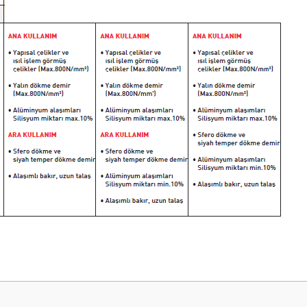
 yetersiz gördüğünüz noktaları öneri formunu kullanarak tarafımıza iletebilirsini
Bu ürüne ilk yorumu siz yapın!