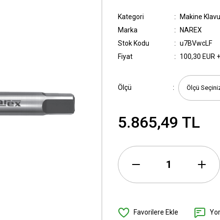
Kategori
Makine Klavu
Marka
NAREX
Stok Kodu
u7BVwcLF
Fiyat
100,30 EUR 
Ölçü
5.865,49 TL
Yo