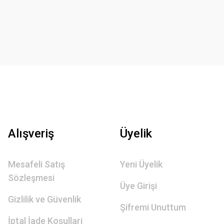
Alışveriş
Üyelik
Mesafeli Satış
Yeni Üyelik
Sözleşmesi
Üye Girişi
Gizlilik ve Güvenlik
Şifremi Unuttum
İptal İade Koşullari