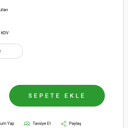
zları
+ KDV
SEPETE EKLE
rum Yap
Tavsiye Et
Paylaş