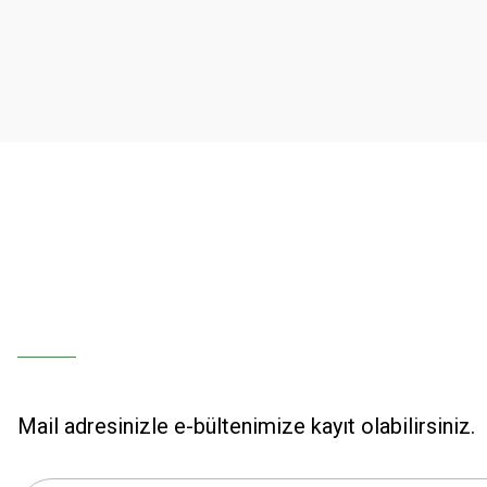
Ürün resmi kalitesiz, bozuk veya görüntülenemiyor.
Ürün açıklamasında eksik bilgiler bulunuyor.
Ürün bilgilerinde hatalar bulunuyor.
Ürün fiyatı diğer sitelerden daha pahalı.
Bu ürüne benzer farklı alternatifler olmalı.
Mail adresinizle e-bültenimize kayıt olabilirsiniz.