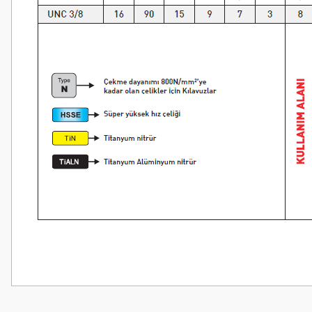
Bu ürünün fiyat bilgisi, resim, ürün açıklamalarında ve diğer konularda
Görüş ve önerileriniz için teşekkür ederiz.