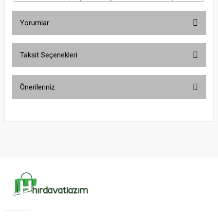
Yorumlar
Taksit Seçenekleri
Bu ürüne ilk yorumu siz yapın!
Önerileriniz
Yorum Yaz
Bu ürünün fiyat bilgisi, resim, ürün açıklamalarında ve diğer konularda
yetersiz gördüğünüz noktaları öneri formunu kullanarak tarafımıza
iletebilirsiniz.
Görüş ve önerileriniz için teşekkür ederiz.
Ürün resmi kalitesiz, bozuk veya görüntülenemiyor.
Ürün açıklamasında eksik bilgiler bulunuyor.
Ürün bilgilerinde hatalar bulunuyor.
Ürün fiyatı diğer sitelerden daha pahalı.
Bu ürüne benzer farklı alternatifler olmalı.