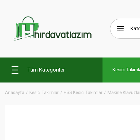
Tüm Kategoriler
Kesici Takıml
Anasayfa
Kesici Takımlar
HSS Kesici Takımlar
Makine Klavuzlar