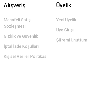
Alışveriş
Üyelik
Mesafeli Satış
Yeni Üyelik
Sözleşmesi
Üye Girişi
Gizlilik ve Güvenlik
Şifremi Unuttum
İptal İade Koşullari
Kişisel Veriler Politikası