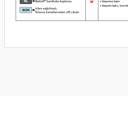
Bu ürünün fiyat bilgisi, resim, ürün açıklamalarında ve diğer konularda
Görüş ve önerileriniz için teşekkür ederiz.
Ürün resmi kalitesiz, bozuk veya görüntülenemiyor.
Ürün açıklamasında eksik bilgiler bulunuyor.
Ürün bilgilerinde hatalar bulunuyor.
Ürün fiyatı diğer sitelerden daha pahalı.
Bu ürüne benzer farklı alternatifler olmalı.