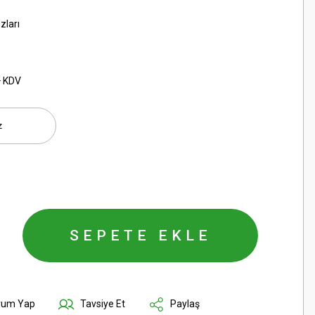
zları
+ KDV
SEPETE EKLE
rum Yap
Tavsiye Et
Paylaş