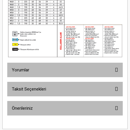
Yorumlar
Taksit Seçenekleri
Bu ürüne ilk yorumu siz yapın!
Önerileriniz
Yorum Yaz
Bu ürünün fiyat bilgisi, resim, ürün açıklamalarında ve diğer konularda
yetersiz gördüğünüz noktaları öneri formunu kullanarak tarafımıza