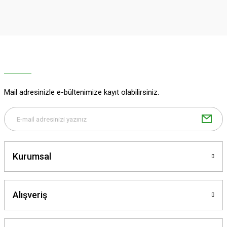
iletebilirsiniz.
Görüş ve önerileriniz için teşekkür ederiz.
Ürün resmi kalitesiz, bozuk veya görüntülenemiyor.
Ürün açıklamasında eksik bilgiler bulunuyor.
Ürün bilgilerinde hatalar bulunuyor.
Ürün fiyatı diğer sitelerden daha pahalı.
Mail adresinizle e-bültenimize kayıt olabilirsiniz.
Bu ürüne benzer farklı alternatifler olmalı.
Kurumsal
Gönder
Alışveriş