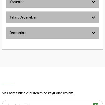
Yorumlar
Taksit Seçenekleri
Bu ürüne ilk yorumu siz yapın!
Önerileriniz
Yorum Yaz
Bu ürünün fiyat bilgisi, resim, ürün açıklamalarında ve diğer konularda
yetersiz gördüğünüz noktaları öneri formunu kullanarak tarafımıza
iletebilirsiniz.
Görüş ve önerileriniz için teşekkür ederiz.
Ürün resmi kalitesiz, bozuk veya görüntülenemiyor.
Ürün açıklamasında eksik bilgiler bulunuyor.
Ürün bilgilerinde hatalar bulunuyor.
Ürün fiyatı diğer sitelerden daha pahalı.
Mail adresinizle e-bültenimize kayıt olabilirsiniz.
Bu ürüne benzer farklı alternatifler olmalı.