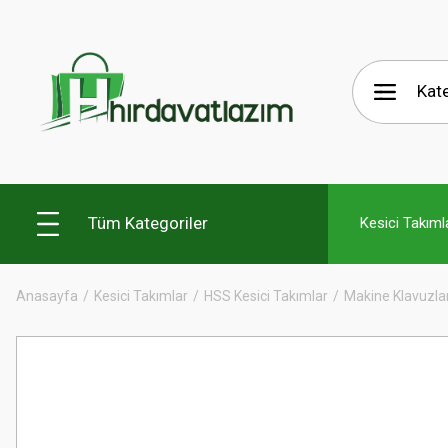
Tüm Kategoriler
Kesici Takıml
Anasayfa
Kesici Takımlar
HSS Kesici Takımlar
Makine Klavuzlar