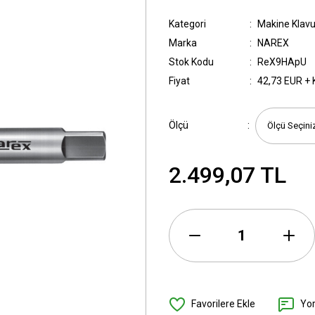
Kategori
Makine Klavu
Marka
NAREX
Stok Kodu
ReX9HApU
Fiyat
42,73 EUR +
Ölçü
2.499,07 TL
Yo