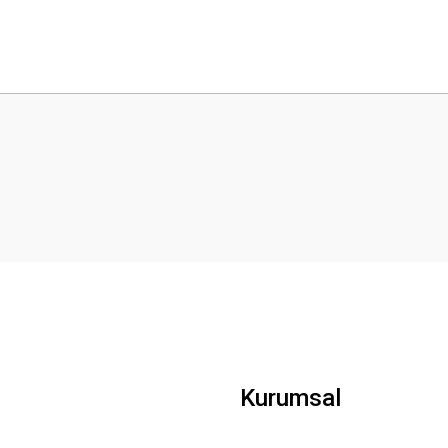
 yetersiz gördüğünüz noktaları öneri formunu kullanarak tarafımıza iletebilirsini
Bu ürüne ilk yorumu siz yapın!
Yorum Yaz
Gönder
Kurumsal