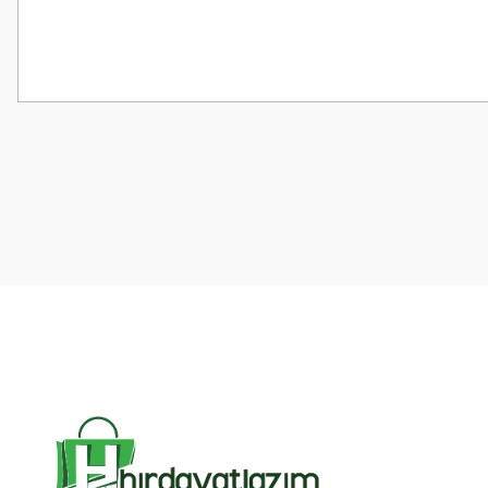
Bu ürünün fiyat bilgisi, resim, ürün açıklamalarında ve diğer konularda
Görüş ve önerileriniz için teşekkür ederiz.
Ürün resmi kalitesiz, bozuk veya görüntülenemiyor.
Ürün açıklamasında eksik bilgiler bulunuyor.
Ürün bilgilerinde hatalar bulunuyor.
Ürün fiyatı diğer sitelerden daha pahalı.
Bu ürüne benzer farklı alternatifler olmalı.