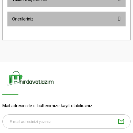
Bu ürüne ilk yorumu siz yapın!
Önerileriniz
Yorum Yaz
Bu ürünün fiyat bilgisi, resim, ürün açıklamalarında ve diğer konularda
yetersiz gördüğünüz noktaları öneri formunu kullanarak tarafımıza
iletebilirsiniz.
Görüş ve önerileriniz için teşekkür ederiz.
Ürün resmi kalitesiz, bozuk veya görüntülenemiyor.
Ürün açıklamasında eksik bilgiler bulunuyor.
Ürün bilgilerinde hatalar bulunuyor.
Ürün fiyatı diğer sitelerden daha pahalı.
Bu ürüne benzer farklı alternatifler olmalı.
Mail adresinizle e-bültenimize kayıt olabilirsiniz.