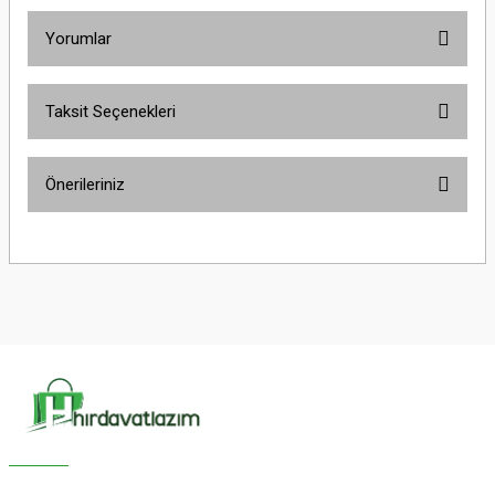
Yorumlar
Taksit Seçenekleri
Bu ürüne ilk yorumu siz yapın!
Önerileriniz
Yorum Yaz
Bu ürünün fiyat bilgisi, resim, ürün açıklamalarında ve diğer konularda
yetersiz gördüğünüz noktaları öneri formunu kullanarak tarafımıza
iletebilirsiniz.
Görüş ve önerileriniz için teşekkür ederiz.
Ürün resmi kalitesiz, bozuk veya görüntülenemiyor.
Ürün açıklamasında eksik bilgiler bulunuyor.
Ürün bilgilerinde hatalar bulunuyor.
Ürün fiyatı diğer sitelerden daha pahalı.
Bu ürüne benzer farklı alternatifler olmalı.