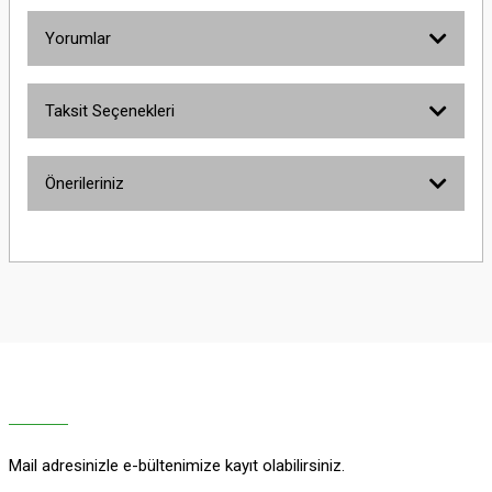
Yorumlar
Taksit Seçenekleri
Bu ürüne ilk yorumu siz yapın!
Önerileriniz
Yorum Yaz
Bu ürünün fiyat bilgisi, resim, ürün açıklamalarında ve diğer konularda
yetersiz gördüğünüz noktaları öneri formunu kullanarak tarafımıza
iletebilirsiniz.
Görüş ve önerileriniz için teşekkür ederiz.
Ürün resmi kalitesiz, bozuk veya görüntülenemiyor.
Ürün açıklamasında eksik bilgiler bulunuyor.
Ürün bilgilerinde hatalar bulunuyor.
Ürün fiyatı diğer sitelerden daha pahalı.
Mail adresinizle e-bültenimize kayıt olabilirsiniz.
Bu ürüne benzer farklı alternatifler olmalı.