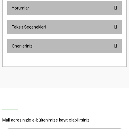
Yorumlar
Taksit Seçenekleri
Bu ürüne ilk yorumu siz yapın!
Önerileriniz
Yorum Yaz
Bu ürünün fiyat bilgisi, resim, ürün açıklamalarında ve diğer konularda
yetersiz gördüğünüz noktaları öneri formunu kullanarak tarafımıza
iletebilirsiniz.
Görüş ve önerileriniz için teşekkür ederiz.
Ürün resmi kalitesiz, bozuk veya görüntülenemiyor.
Ürün açıklamasında eksik bilgiler bulunuyor.
Ürün bilgilerinde hatalar bulunuyor.
Ürün fiyatı diğer sitelerden daha pahalı.
Mail adresinizle e-bültenimize kayıt olabilirsiniz.
Bu ürüne benzer farklı alternatifler olmalı.