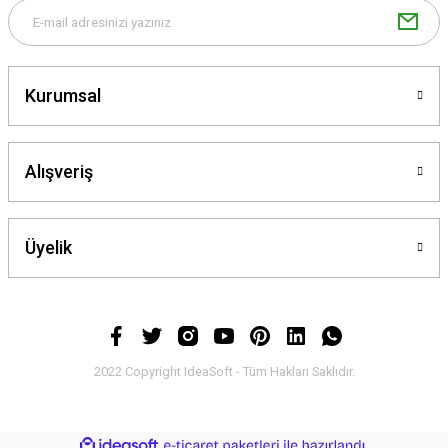
Kurumsal
Gönder
Alışveriş
Üyelik
2022 Copyright IdeaSoft - Tüm Hakları Saklıdır.
ideasoft
ile
e-