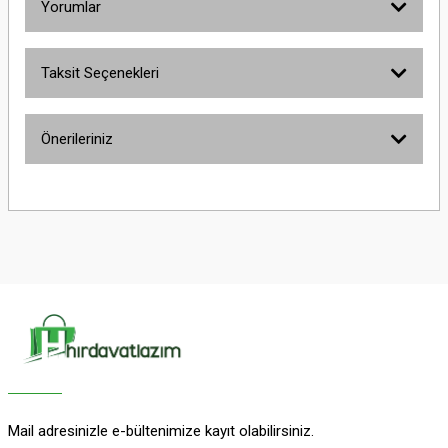
Yorumlar
Taksit Seçenekleri
Bu ürüne ilk yorumu siz yapın!
Önerileriniz
Yorum Yaz
Bu ürünün fiyat bilgisi, resim, ürün açıklamalarında ve diğer konularda
yetersiz gördüğünüz noktaları öneri formunu kullanarak tarafımıza
iletebilirsiniz.
Görüş ve önerileriniz için teşekkür ederiz.
Ürün resmi kalitesiz, bozuk veya görüntülenemiyor.
Ürün açıklamasında eksik bilgiler bulunuyor.
Ürün bilgilerinde hatalar bulunuyor.
Ürün fiyatı diğer sitelerden daha pahalı.
Bu ürüne benzer farklı alternatifler olmalı.
Mail adresinizle e-bültenimize kayıt olabilirsiniz.