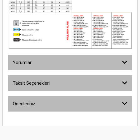
Yorumlar
Taksit Seçenekleri
Bu ürüne ilk yorumu siz yapın!
Önerileriniz
Yorum Yaz
Bu ürünün fiyat bilgisi, resim, ürün açıklamalarında ve diğer konularda
yetersiz gördüğünüz noktaları öneri formunu kullanarak tarafımıza
iletebilirsiniz.
Görüş ve önerileriniz için teşekkür ederiz.