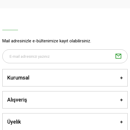
Ürün resmi kalitesiz, bozuk veya görüntülenemiyor.
Ürün açıklamasında eksik bilgiler bulunuyor.
Ürün bilgilerinde hatalar bulunuyor.
Ürün fiyatı diğer sitelerden daha pahalı.
Mail adresinizle e-bültenimize kayıt olabilirsiniz.
Bu ürüne benzer farklı alternatifler olmalı.
Kurumsal
Gönder
Alışveriş
Üyelik