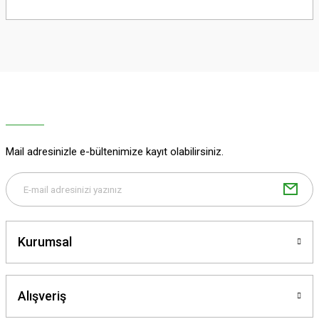
Bu ürünün fiyat bilgisi, resim, ürün açıklamalarında ve diğer konularda
yetersiz gördüğünüz noktaları öneri formunu kullanarak tarafımıza
iletebilirsiniz.
Görüş ve önerileriniz için teşekkür ederiz.
Ürün resmi kalitesiz, bozuk veya görüntülenemiyor.
Ürün açıklamasında eksik bilgiler bulunuyor.
Ürün bilgilerinde hatalar bulunuyor.
Ürün fiyatı diğer sitelerden daha pahalı.
Mail adresinizle e-bültenimize kayıt olabilirsiniz.
Bu ürüne benzer farklı alternatifler olmalı.
Kurumsal
Gönder
Alışveriş