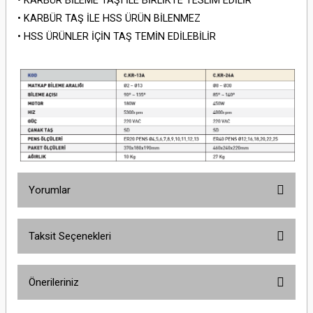
• KARBÜR BİLEME TAŞI İLE BİRLİKTE TESLİM EDİLİR
• KARBÜR TAŞ İLE HSS ÜRÜN BİLENMEZ
• HSS ÜRÜNLER İÇİN TAŞ TEMİN EDİLEBİLİR
Yorumlar
Taksit Seçenekleri
Bu ürüne ilk yorumu siz yapın!
Önerileriniz
Yorum Yaz