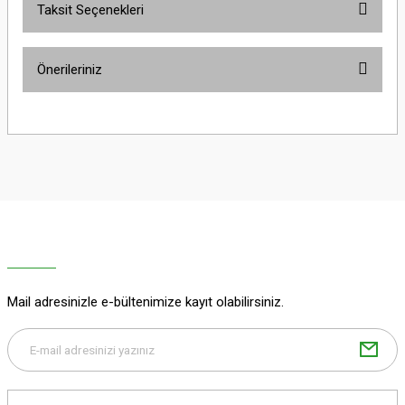
Taksit Seçenekleri
Bu ürüne ilk yorumu siz yapın!
Önerileriniz
Yorum Yaz
Bu ürünün fiyat bilgisi, resim, ürün açıklamalarında ve diğer konularda
yetersiz gördüğünüz noktaları öneri formunu kullanarak tarafımıza
iletebilirsiniz.
Görüş ve önerileriniz için teşekkür ederiz.
Ürün resmi kalitesiz, bozuk veya görüntülenemiyor.
Ürün açıklamasında eksik bilgiler bulunuyor.
Ürün bilgilerinde hatalar bulunuyor.
Ürün fiyatı diğer sitelerden daha pahalı.
Mail adresinizle e-bültenimize kayıt olabilirsiniz.
Bu ürüne benzer farklı alternatifler olmalı.