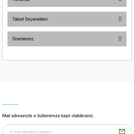
Taksit Seçenekleri
Bu ürüne ilk yorumu siz yapın!
Önerileriniz
Yorum Yaz
Bu ürünün fiyat bilgisi, resim, ürün açıklamalarında ve diğer konularda
yetersiz gördüğünüz noktaları öneri formunu kullanarak tarafımıza
iletebilirsiniz.
Görüş ve önerileriniz için teşekkür ederiz.
Ürün resmi kalitesiz, bozuk veya görüntülenemiyor.
Ürün açıklamasında eksik bilgiler bulunuyor.
Ürün bilgilerinde hatalar bulunuyor.
Ürün fiyatı diğer sitelerden daha pahalı.
Mail adresinizle e-bültenimize kayıt olabilirsiniz.
Bu ürüne benzer farklı alternatifler olmalı.