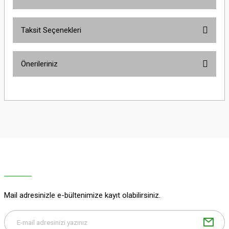
Taksit Seçenekleri
Bu ürüne ilk yorumu siz yapın!
Önerileriniz
Yorum Yaz
Bu ürünün fiyat bilgisi, resim, ürün açıklamalarında ve diğer konularda
yetersiz gördüğünüz noktaları öneri formunu kullanarak tarafımıza
iletebilirsiniz.
Görüş ve önerileriniz için teşekkür ederiz.
Ürün resmi kalitesiz, bozuk veya görüntülenemiyor.
Ürün açıklamasında eksik bilgiler bulunuyor.
Ürün bilgilerinde hatalar bulunuyor.
Ürün fiyatı diğer sitelerden daha pahalı.
Mail adresinizle e-bültenimize kayıt olabilirsiniz.
Bu ürüne benzer farklı alternatifler olmalı.