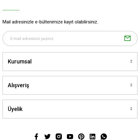
Ürün bilgilerinde hatalar bulunuyor.
Ürün fiyatı diğer sitelerden daha pahalı.
Mail adresinizle e-bültenimize kayıt olabilirsiniz.
Bu ürüne benzer farklı alternatifler olmalı.
Kurumsal
Gönder
Alışveriş
Üyelik