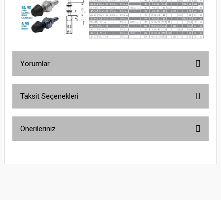
Yorumlar
Taksit Seçenekleri
Bu ürüne ilk yorumu siz yapın!
Önerileriniz
Yorum Yaz
Bu ürünün fiyat bilgisi, resim, ürün açıklamalarında ve diğer konularda
yetersiz gördüğünüz noktaları öneri formunu kullanarak tarafımıza
iletebilirsiniz.
Görüş ve önerileriniz için teşekkür ederiz.
Ürün resmi kalitesiz, bozuk veya görüntülenemiyor.
Ürün açıklamasında eksik bilgiler bulunuyor.