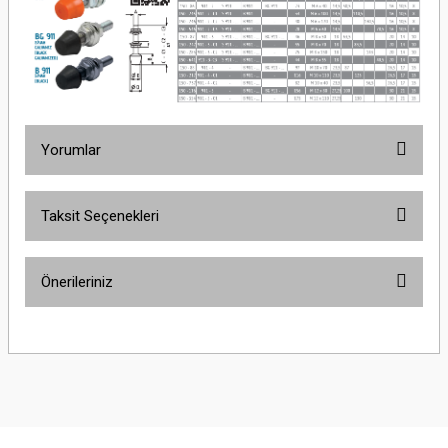
Yorumlar
Taksit Seçenekleri
Bu ürüne ilk yorumu siz yapın!
Önerileriniz
Yorum Yaz
Bu ürünün fiyat bilgisi, resim, ürün açıklamalarında ve diğer konularda
yetersiz gördüğünüz noktaları öneri formunu kullanarak tarafımıza
iletebilirsiniz.
Görüş ve önerileriniz için teşekkür ederiz.
Ürün resmi kalitesiz, bozuk veya görüntülenemiyor.