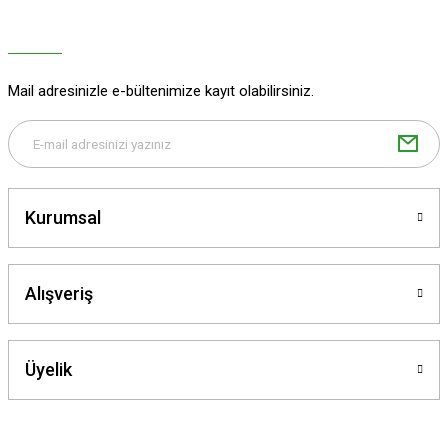
Ürün açıklamasında eksik bilgiler bulunuyor.
Ürün bilgilerinde hatalar bulunuyor.
Ürün fiyatı diğer sitelerden daha pahalı.
Mail adresinizle e-bültenimize kayıt olabilirsiniz.
Bu ürüne benzer farklı alternatifler olmalı.
Kurumsal
Gönder
Alışveriş
Üyelik