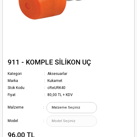
911 - KOMPLE SİLİKON UÇ
Kategori
Aksesuarlar
Marka
Kukamet
Stok Kodu
cReURK40
Fiyat
80,00 TL + KDV
Malzeme
Model
96,00 TL