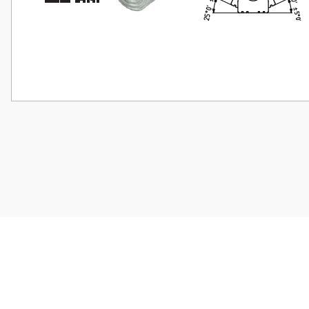
Bu ürünün fiyat bilgisi, resim, ürün açıklamalarında ve diğer konularda
Görüş ve önerileriniz için teşekkür ederiz.
Ürün resmi kalitesiz, bozuk veya görüntülenemiyor.
Ürün açıklamasında eksik bilgiler bulunuyor.
Ürün bilgilerinde hatalar bulunuyor.
Ürün fiyatı diğer sitelerden daha pahalı.
Bu ürüne benzer farklı alternatifler olmalı.