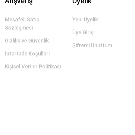
Alışveriş
Üyelik
Mesafeli Satış
Yeni Üyelik
Sözleşmesi
Üye Girişi
Gizlilik ve Güvenlik
Şifremi Unuttum
İptal İade Koşullari
Kişisel Veriler Politikası