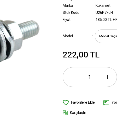
Marka
Kukamet
Stok Kodu
U26R7xoH
Fiyat
185,00 TL + 
Model
222,00 TL
Yo
Karşılaştır