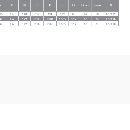
 yetersiz gördüğünüz noktaları öneri formunu kullanarak tarafımıza iletebilirsini
Bu ürüne ilk yorumu siz yapın!
Yorum Yaz