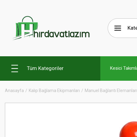
Tüm Kategoriler
Kesici Takıml
Anasayfa
Kalıp Bağlama Ekipmanları
Manuel Bağlantı Elemanlar