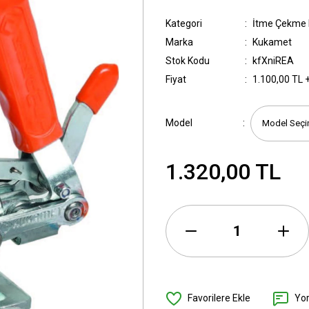
Kategori
İtme Çekme 
Marka
Kukamet
Stok Kodu
kfXniREA
Fiyat
1.100,00 TL 
Model
1.320,00 TL
Yo