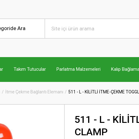
ar
Takım Tutucular
Parlatma Malzemeleri
Kalıp Bağlama
ı
İtme Çekme Bağlantı Elemanı
511 - L - KİLİTLİ İTME-ÇEKME TOG
511 - L - KİL
CLAMP