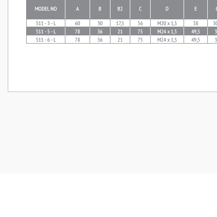
Bu ürünün fiyat bilgisi, resim, ürün açıklamalarında ve diğer konularda
Görüş ve önerileriniz için teşekkür ederiz.
Ürün resmi kalitesiz, bozuk veya görüntülenemiyor.
Ürün açıklamasında eksik bilgiler bulunuyor.
Ürün bilgilerinde hatalar bulunuyor.
Ürün fiyatı diğer sitelerden daha pahalı.
Bu ürüne benzer farklı alternatifler olmalı.