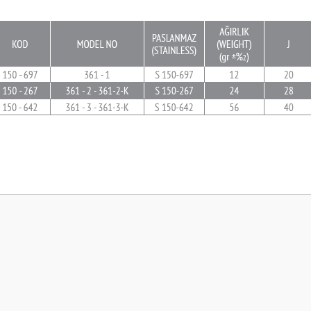
 yetersiz gördüğünüz noktaları öneri formunu kullanarak tarafımıza iletebilirsini
Bu ürüne ilk yorumu siz yapın!
Yorum Yaz