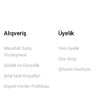
Alışveriş
Üyelik
Mesafeli Satış
Yeni Üyelik
Sözleşmesi
Üye Girişi
Gizlilik ve Güvenlik
Şifremi Unuttum
İptal İade Koşullari
Kişisel Veriler Politikası