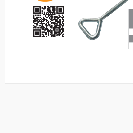
Bu ürünün fiyat bilgisi, resim, ürün açıklamalarında ve diğer konularda
Görüş ve önerileriniz için teşekkür ederiz.
Ürün resmi kalitesiz, bozuk veya görüntülenemiyor.
Ürün açıklamasında eksik bilgiler bulunuyor.
Ürün bilgilerinde hatalar bulunuyor.
Ürün fiyatı diğer sitelerden daha pahalı.
Bu ürüne benzer farklı alternatifler olmalı.