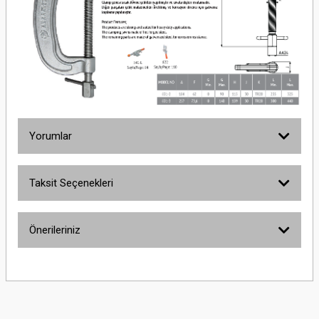
Yorumlar
Taksit Seçenekleri
Bu ürüne ilk yorumu siz yapın!
Önerileriniz
Yorum Yaz
Bu ürünün fiyat bilgisi, resim, ürün açıklamalarında ve diğer konularda
yetersiz gördüğünüz noktaları öneri formunu kullanarak tarafımıza
iletebilirsiniz.
Görüş ve önerileriniz için teşekkür ederiz.