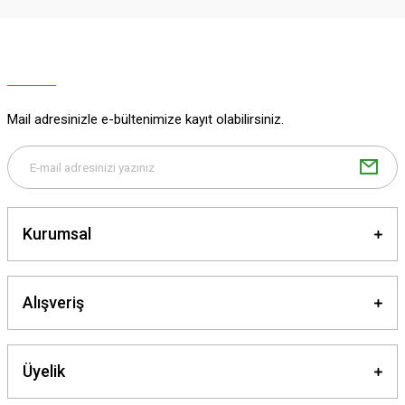
Ürün resmi kalitesiz, bozuk veya görüntülenemiyor.
Ürün açıklamasında eksik bilgiler bulunuyor.
Ürün bilgilerinde hatalar bulunuyor.
Ürün fiyatı diğer sitelerden daha pahalı.
Mail adresinizle e-bültenimize kayıt olabilirsiniz.
Bu ürüne benzer farklı alternatifler olmalı.
Kurumsal
Gönder
Alışveriş
Üyelik