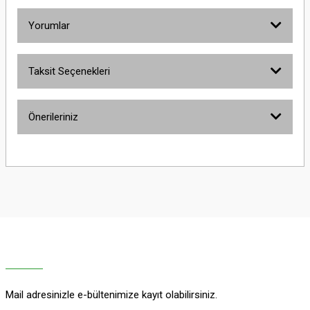
Yorumlar
Taksit Seçenekleri
Bu ürüne ilk yorumu siz yapın!
Önerileriniz
Yorum Yaz
Bu ürünün fiyat bilgisi, resim, ürün açıklamalarında ve diğer konularda
yetersiz gördüğünüz noktaları öneri formunu kullanarak tarafımıza
iletebilirsiniz.
Görüş ve önerileriniz için teşekkür ederiz.
Ürün resmi kalitesiz, bozuk veya görüntülenemiyor.
Ürün açıklamasında eksik bilgiler bulunuyor.
Ürün bilgilerinde hatalar bulunuyor.
Ürün fiyatı diğer sitelerden daha pahalı.
Mail adresinizle e-bültenimize kayıt olabilirsiniz.
Bu ürüne benzer farklı alternatifler olmalı.