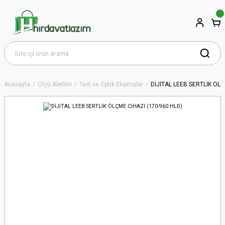
Anasayfa
Ölçü Aletleri
Test ve Optik Ekipmalar
DİJİTAL LEEB SERTLİK ÖLÇ