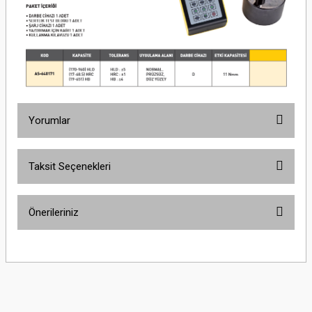
Yorumlar
Taksit Seçenekleri
Bu ürüne ilk yorumu siz yapın!
Önerileriniz
Yorum Yaz
Bu ürünün fiyat bilgisi, resim, ürün açıklamalarında ve diğer konularda
yetersiz gördüğünüz noktaları öneri formunu kullanarak tarafımıza
iletebilirsiniz.
Görüş ve önerileriniz için teşekkür ederiz.