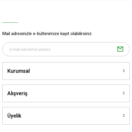
Ürün resmi kalitesiz, bozuk veya görüntülenemiyor.
Ürün açıklamasında eksik bilgiler bulunuyor.
Ürün bilgilerinde hatalar bulunuyor.
Ürün fiyatı diğer sitelerden daha pahalı.
Mail adresinizle e-bültenimize kayıt olabilirsiniz.
Bu ürüne benzer farklı alternatifler olmalı.
Kurumsal
Gönder
Alışveriş
Üyelik