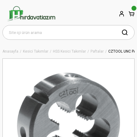
Anasayfa
Kesici Takımlar
HSS Kesici Takımlar
Paftalar
CZTOOL UNC PA