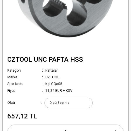
CZTOOL UNC PAFTA HSS
Kategori
Paftalar
Marka
CZTOOL
Stok Kodu
KgLGQa08
Fiyat
11,24 EUR + KDV
Ölçü
657,12 TL