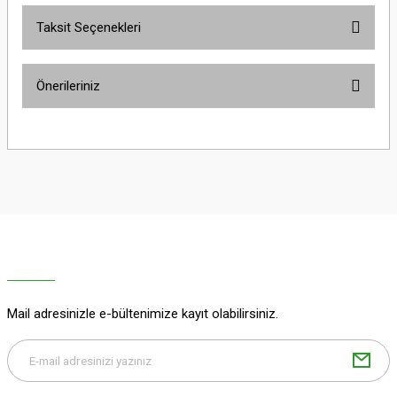
Taksit Seçenekleri
Bu ürüne ilk yorumu siz yapın!
Önerileriniz
Yorum Yaz
Bu ürünün fiyat bilgisi, resim, ürün açıklamalarında ve diğer konularda
yetersiz gördüğünüz noktaları öneri formunu kullanarak tarafımıza
iletebilirsiniz.
Görüş ve önerileriniz için teşekkür ederiz.
Ürün resmi kalitesiz, bozuk veya görüntülenemiyor.
Ürün açıklamasında eksik bilgiler bulunuyor.
Ürün bilgilerinde hatalar bulunuyor.
Ürün fiyatı diğer sitelerden daha pahalı.
Mail adresinizle e-bültenimize kayıt olabilirsiniz.
Bu ürüne benzer farklı alternatifler olmalı.