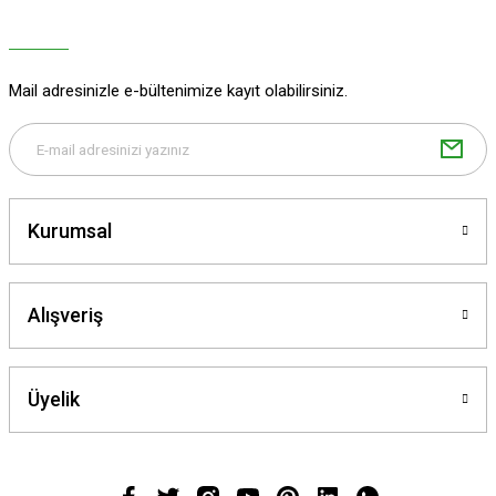
Ürün açıklamasında eksik bilgiler bulunuyor.
Ürün bilgilerinde hatalar bulunuyor.
Ürün fiyatı diğer sitelerden daha pahalı.
Mail adresinizle e-bültenimize kayıt olabilirsiniz.
Bu ürüne benzer farklı alternatifler olmalı.
Kurumsal
Gönder
Alışveriş
Üyelik