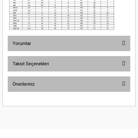
Yorumlar
Taksit Seçenekleri
Bu ürüne ilk yorumu siz yapın!
Önerileriniz
Yorum Yaz
Bu ürünün fiyat bilgisi, resim, ürün açıklamalarında ve diğer konularda
yetersiz gördüğünüz noktaları öneri formunu kullanarak tarafımıza
iletebilirsiniz.
Görüş ve önerileriniz için teşekkür ederiz.
Ürün resmi kalitesiz, bozuk veya görüntülenemiyor.